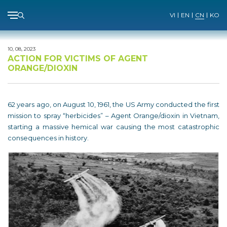
Menu
VI
EN
CN
KO
Skip
to
10, 08, 2023
content
ACTION FOR VICTIMS OF AGENT
ORANGE/DIOXIN
62 years ago, on August 10, 1961, the US Army conducted the first
mission to spray “herbicides” – Agent Orange/dioxin in Vietnam,
starting a massive hemical war causing the most catastrophic
consequences in history.