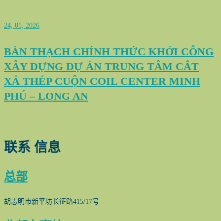
24, 01, 2026
BÀN THẠCH CHÍNH THỨC KHỞI CÔNG
XÂY DỰNG DỰ ÁN TRUNG TÂM CẮT
XẢ THÉP CUỘN COIL CENTER MINH
PHÚ – LONG AN
联系
信息
总部
胡志明市新平坊长征路415/17号