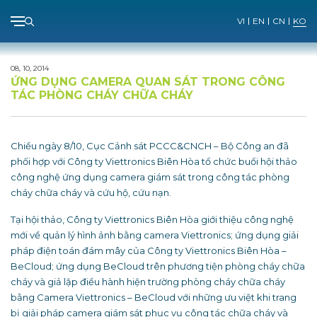
Menu
VI
EN
CN
KO
Skip
to
08, 10, 2014
content
ỨNG DỤNG CAMERA QUAN SÁT TRONG CÔNG
TÁC PHÒNG CHÁY CHỮA CHÁY
Chiều ngày 8/10, Cục Cảnh sát PCCC&CNCH – Bộ Công an đã
phối hợp với Công ty Viettronics Biên Hòa tổ chức buổi hội thảo
công nghệ ứng dụng camera giám sát trong công tác phòng
cháy chữa cháy và cứu hộ, cứu nạn.
Tại hội thảo, Công ty Viettronics Biên Hòa giới thiệu công nghệ
mới về quản lý hình ảnh bằng camera Viettronics; ứng dụng giải
pháp điện toán đám mây của Công ty Viettronics Biên Hòa –
BeCloud; ứng dụng BeCloud trên phương tiện phòng cháy chữa
cháy và giả lập điều hành hiện trường phòng cháy chữa cháy
bằng Camera Viettronics – BeCloud với những ưu việt khi trang
bị giải pháp camera giám sát phục vụ công tác chữa cháy và