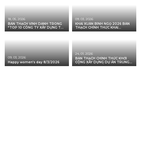
18, 05, 2026
09, 03, 2026
BÀN THẠCH VINH DANH TRONG
KHAI XUÂN BÍNH NGỌ 2026 BÀN
“TOP 10 CÔNG TY XÂY DỰNG TỐT
THẠCH CHÍNH THỨC KHAI
NHẤT VIỆT NAM 2026”
TRƯƠNG – KHỞI MỞ VẬN HỘI,
VỮNG BƯỚC TIÊN PHONG
24, 01, 2026
09, 03, 2026
BÀN THẠCH CHÍNH THỨC KHỞI
Happy women’s day 8/3/2026
CÔNG XÂY DỰNG DỰ ÁN TRUNG
TÂM CẮT XẢ THÉP CUỘN COIL
CENTER MINH PHÚ – LONG AN
연락처
정보
본부
호치민시, Tan Binh군, 14 동, Truong Chinh거리, 415/17 번호
북부 사무실
베트남 하노이시 Cau Giay 지구 Yen Hoa Ward Trung Yen 10 Street, Lot 4D 12호