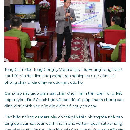
Tổng Giám đốc Tổng Công ty Viettronics Lưu Hoàng Long trả lời
câu hỏi của đại diện các phòng ban nghiệp vụ Cục Cảnh sát
phòng cháy chữa cháy và cứu nạn, cứu hộ.
Giải pháp này giúp giám sát phản ứng nhanh trên diện rộng: kết
hợp truyền dẫn 3G, tích hợp với bản đồ số; giúp nhanh chóng xác
định vị trí chính xác của địa điểm có nguy cơ cháy.
Đặc biệt, những camera này có thể gắn trên những tòa nhà cao
tầng để quan sát toàn cảnh thành phố với tầm quan sát xa hàng
cây số hay gắn lên mũ, đeo lên vai của chiến sĩ và truyền dẫn hình