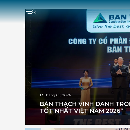
Skip
to
content
NHÀ MÁY IT PARK FOXLINK ĐÀ
NẴNG
18 Tháng 05, 2026
BÀN THẠCH VINH DANH TRON
TỐT NHẤT VIỆT NAM 2026”