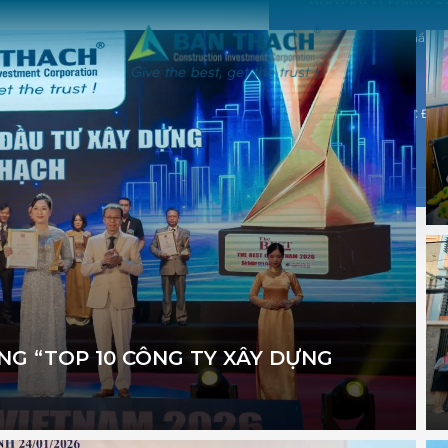
Phạm vi : Tổng thầu th
Quy mô : 3 ha
Địa chỉ : Khu CNC Đà Nẵ
Đà Nẵng
G “TOP 10 CÔNG TY XÂY DỰNG