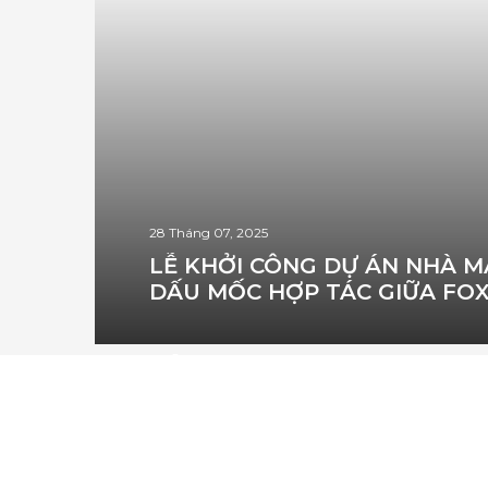
28 Tháng 07, 2025
LỄ KHỞI CÔNG DỰ ÁN NHÀ M
DẤU MỐC HỢP TÁC GIỮA FOX
THÔNG TIN
LIÊN HỆ