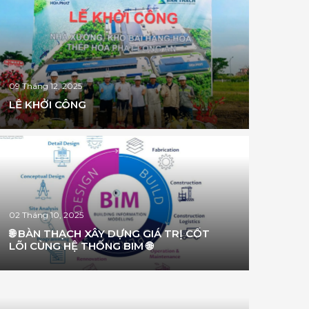
09 Tháng 12, 2025
LỄ KHỞI CÔNG
02 Tháng 10, 2025
🌐 BÀN THẠCH XÂY DỰNG GIÁ TRỊ CỐT
LÕI CÙNG HỆ THỐNG BIM 🌐