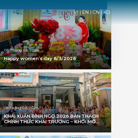
i công (Xây dựng và MEP)
VI
EN
CN
KO
ng, xã Hòa Liên và Hòa Ninh, huyện Hòa Vang, Tp.
08 Tháng 03, 2026
Happy women’s day 8/3/2026
28 Tháng 02, 2026
KHAI XUÂN BÍNH NGỌ 2026 BÀN THẠCH
CHÍNH THỨC KHAI TRƯƠNG – KHỞI MỞ
VẬN HỘI, VỮNG BƯỚC TIÊN PHONG