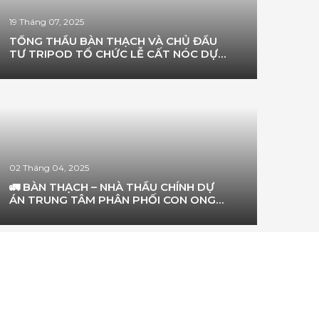
19 Tháng 07, 2025
TỔNG THẦU BÀN THẠCH VÀ CHỦ ĐẦU
TƯ TRIPOD TỔ CHỨC LỄ CẤT NÓC DỰ
ÁN TẠI KHU CÔNG NGHIỆP CHÂU ĐỨC,
DIỆN TÍCH 18HA
02 Tháng 04, 2025
🚛 BÀN THẠCH – NHÀ THẦU CHÍNH DỰ
ÁN TRUNG TÂM PHÂN PHỐI CON ONG
(BEE DISTRIBUTION CENTER) TẠI ĐÀ
NẴNG 🚛