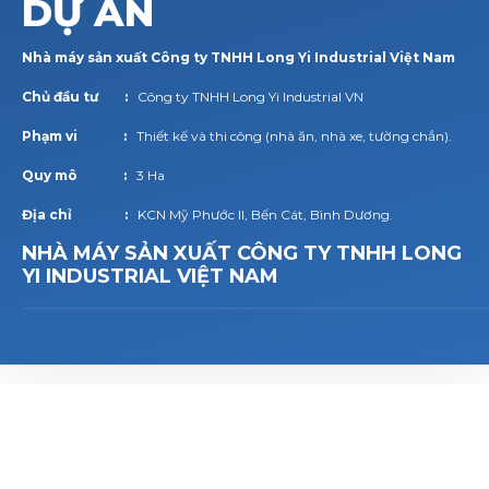
DỰ ÁN
Nhà máy sản xuất Công ty TNHH Long Yi Industrial Việt Nam
Chủ đầu tư :
Công ty TNHH Long Yi Industrial VN
Phạm vi :
Thiết kế và thi công (nhà ăn, nhà xe, tường chắn).
Quy mô :
3 Ha
Địa chỉ :
KCN Mỹ Phước II, Bến Cát, Bình Dương.
NHÀ MÁY SẢN XUẤT CÔNG TY TNHH LONG
YI INDUSTRIAL VIỆT NAM
THÔNG TIN
L
I
Ê
N
H
Ệ