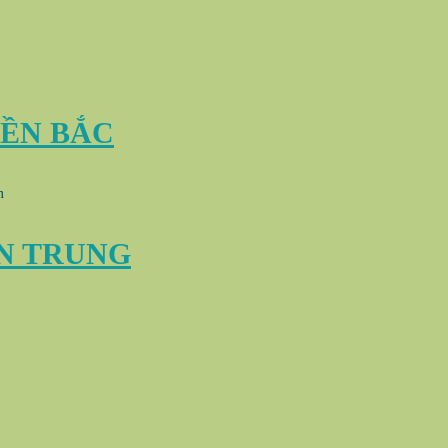
IỀN BẮC
m
N TRUNG