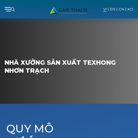
VI
EN
CN
KO
Skip
to
content
NHÀ XƯỞNG SẢN XUẤT TEXHONG
NHƠN TRẠCH
QUY MÔ