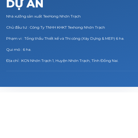
DỰ ÁN
Nhà xưởng sản xuất TexHong Nhơn Trạch
Chủ đầu tư : Công Ty TNHH KHKT Texhong Nhơn Trạch
Phạm vi : Tổng thầu Thiết kế và Thi công (Xây Dựng & MEP) 6 ha.
Qui mô : 6 ha.
Địa chỉ : KCN Nhơn Trạch 1, Huyện Nhơn Trạch, Tỉnh Đồng Nai.
THÔNG TIN
L
I
Ê
N
H
Ệ
TRỤ SỞ