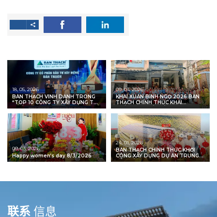
18, 05, 2026
09, 03, 2026
BÀN THẠCH VINH DANH TRONG
KHAI XUÂN BÍNH NGỌ 2026 BÀN
“TOP 10 CÔNG TY XÂY DỰNG TỐT
THẠCH CHÍNH THỨC KHAI
NHẤT VIỆT NAM 2026”
TRƯƠNG – KHỞI MỞ VẬN HỘI,
VỮNG BƯỚC TIÊN PHONG
24, 01, 2026
09, 03, 2026
BÀN THẠCH CHÍNH THỨC KHỞI
Happy women’s day 8/3/2026
CÔNG XÂY DỰNG DỰ ÁN TRUNG
TÂM CẮT XẢ THÉP CUỘN COIL
CENTER MINH PHÚ – LONG AN
联
系
信息