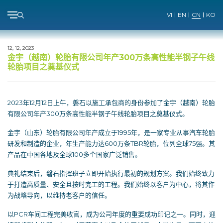
Menu
VI
EN
CN
KO
Skip
to
12, 12, 2023
content
金宇（越南）轮胎有限公司年产300万条高性能半钢子午线
轮胎项目之奠基仪式
2023年12月12日上午，磐石以施工承包商的身份参加了金宇（越南）轮胎
有限公司年产300万条高性能半钢子午线轮胎项目之奠基仪式。
金宇（山东）轮胎有限公司年产成立于1995年，是一家专业从事汽车轮胎
研发和制造的企业，年生产能力达600万条TBR轮胎，位列全球75强。其
产品在中国各地及全球100多个国家广泛销售。
典礼结束后，磐石指挥班子立即开始执行最初的规划方案。我们始终致力
于打造高质量、安全且按时完工的工程。我们始终以客户为中心，将其作
为战略导向，以维持老客户的信任。
以PCR车间工程完美收官，成为公司年度的重要成功印记之一。同时，迎