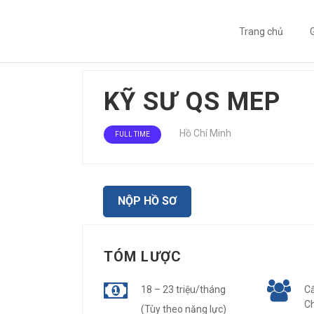
Chọn vị trí tuyển
Trang chủ
G
KỸ SƯ QS MEP
Hồ Chí Minh
FULL TIME
NỘP HỒ SƠ
TÓM LƯỢC
18 – 23 triệu/tháng
C
Ch
(Tùy theo năng lực)