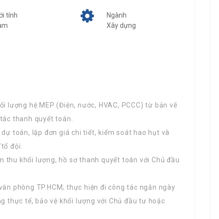
ới tính
Ngành
am
Xây dựng
hối lượng hệ MEP (Điện, nước, HVAC, PCCC) từ bản vẽ
tác thanh quyết toán.
dự toán, lập đơn giá chi tiết, kiểm soát hao hụt và
tổ đội.
 thu khối lượng, hồ sơ thanh quyết toán với Chủ đầu
 văn phòng TP.HCM; thực hiện đi công tác ngắn ngày
ng thực tế, bảo vệ khối lượng với Chủ đầu tư hoặc