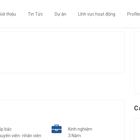
iới thiệu
Tin Tức
Dự án
Lĩnh vực hoạt động
Profile
C
ấp bậc
Kinh nghiệm
uyên viên- nhân viên
3 Năm